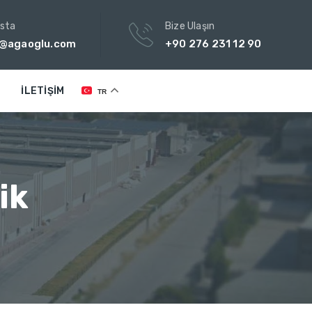
sta
Bize Ulaşın
o@agaoglu.com
+90 276 231 12 90
İLETIŞIM
TR
ik