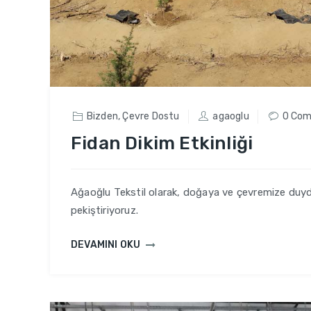
Bizden
,
Çevre Dostu
agaoglu
0 Co
Fidan Dikim Etkinliği
Ağaoğlu Tekstil olarak, doğaya ve çevremize duy
pekiştiriyoruz.
DEVAMINI OKU