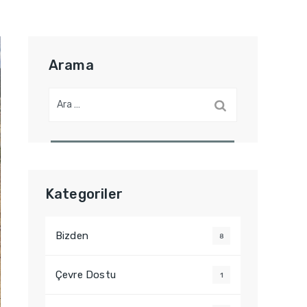
Arama
A
r
a
m
a
:
Kategoriler
Bizden
8
Çevre Dostu
1