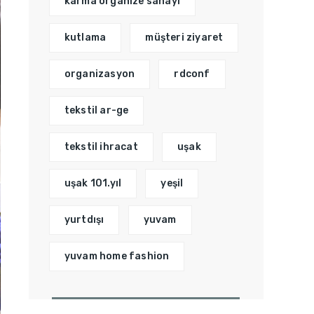
karma organize sanayi
kutlama
müşteri ziyaret
organizasyon
rdconf
tekstil ar-ge
tekstil ihracat
uşak
uşak 101.yıl
yeşil
yurtdışı
yuvam
yuvam home fashion