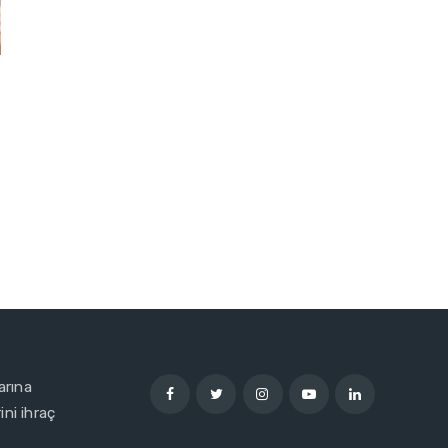
arına
ni ihraç