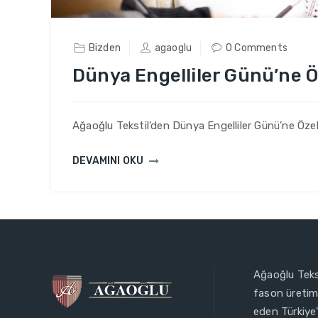
Bizden
agaoglu
0 Comments
Dünya Engelliler Günü’ne Öz
Ağaoğlu Tekstil’den Dünya Engelliler Günü’ne Özel 
DEVAMINI OKU
Ağaoğlu Tekst
fason üretim 
eden Türkiye'