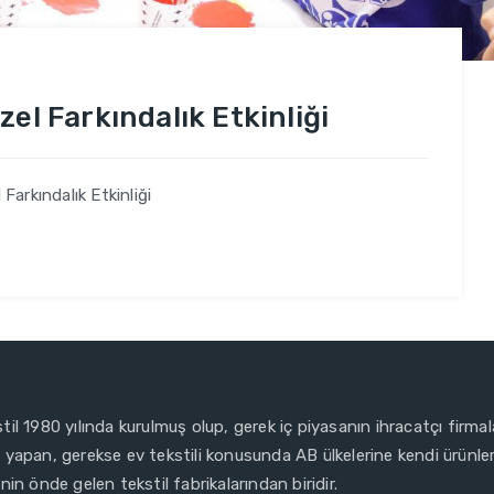
el Farkındalık Etkinliği
Farkındalık Etkinliği
il 1980 yılında kurulmuş olup, gerek iç piyasanın ihracatçı firmal
yapan, gerekse ev tekstili konusunda AB ülkelerine kendi ürünleri
nin önde gelen tekstil fabrikalarından biridir.