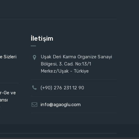
İletişim
 Sizleri
Uşak Deri Karma Organize Sanayi
Bölgesi, 3. Cad. No:13/1
Merkez/Uşak - Türkiye
(+90) 276 231 12 90
Ar-Ge ve
ansı
info@agaoglu.com
)