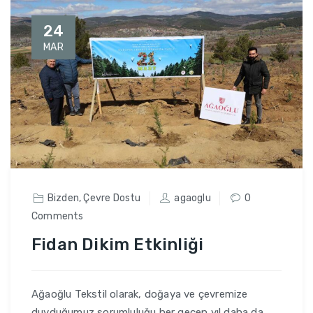
24
MAR
Bizden
,
Çevre Dostu
agaoglu
0
Comments
Fidan Dikim Etkinliği
Ağaoğlu Tekstil olarak, doğaya ve çevremize
duyduğumuz sorumluluğu her geçen yıl daha da