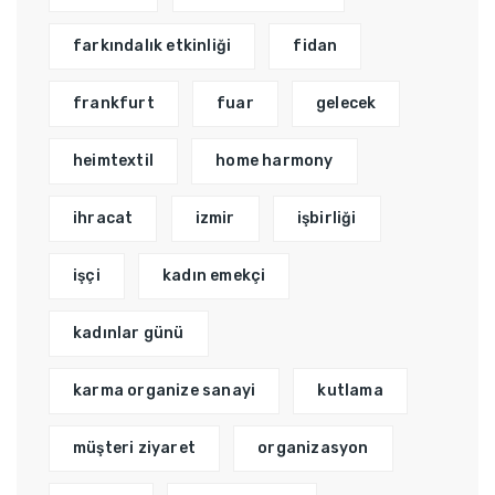
farkındalık etkinliği
fidan
frankfurt
fuar
gelecek
heimtextil
home harmony
ihracat
izmir
işbirliği
işçi
kadın emekçi
kadınlar günü
karma organize sanayi
kutlama
müşteri ziyaret
organizasyon