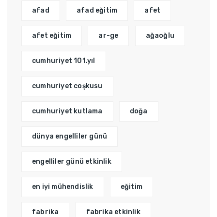
afad
afad eğitim
afet
afet eğitim
ar-ge
ağaoğlu
cumhuriyet 101.yıl
cumhuriyet coşkusu
cumhuriyet kutlama
doğa
dünya engelliler günü
engelliler günü etkinlik
en iyi mühendislik
eğitim
fabrika
fabrika etkinlik