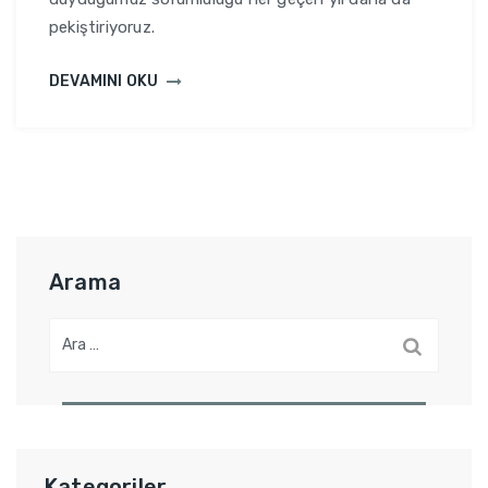
pekiştiriyoruz.
DEVAMINI OKU
Arama
A
r
a
m
a
:
Kategoriler