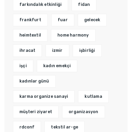
farkındalık etkinliği
fidan
frankfurt
fuar
gelecek
heimtextil
home harmony
ihracat
izmir
işbirliği
işçi
kadın emekçi
kadınlar günü
karma organize sanayi
kutlama
müşteri ziyaret
organizasyon
rdconf
tekstil ar-ge