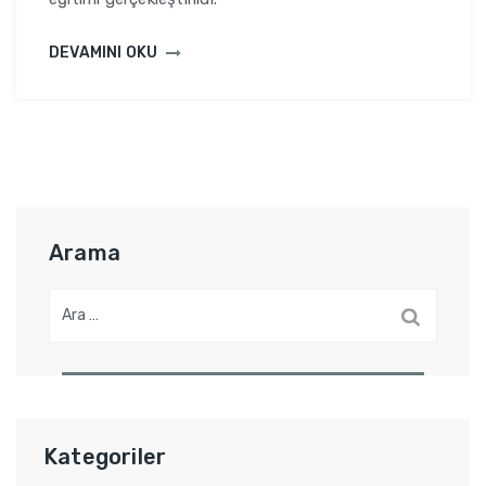
DEVAMINI OKU
Arama
A
r
a
m
a
:
Kategoriler