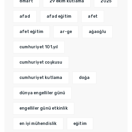
8mart
29 ekim kutlama
2025
afad
afad eğitim
afet
afet eğitim
ar-ge
ağaoğlu
cumhuriyet 101.yıl
cumhuriyet coşkusu
cumhuriyet kutlama
doğa
dünya engelliler günü
engelliler günü etkinlik
en iyi mühendislik
eğitim