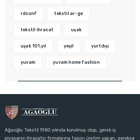
rdconf
tekstil ar-ge
tekstil ihracat
uşak
uşak 101.yıl
yeşil
yurtdışı
yuvam
yuvam home fashion
Ağaoğlu Tekstil 1980 yılında kurulmuş olup, gerek iç
piyasanın ihracatçı firmalarına fason üretim yapan, gerekse