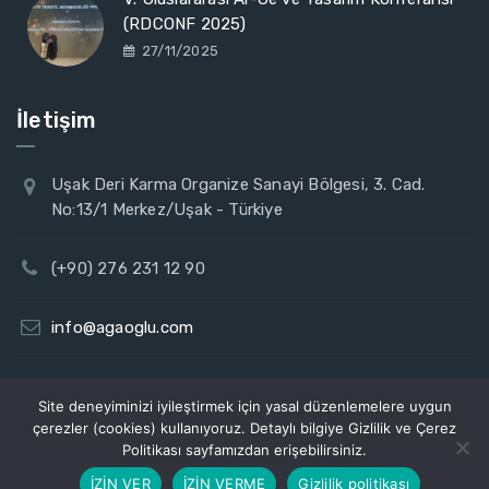
(RDCONF 2025)
27/11/2025
İletişim
Uşak Deri Karma Organize Sanayi Bölgesi, 3. Cad.
No:13/1 Merkez/Uşak - Türkiye
(+90) 276 231 12 90
info@agaoglu.com
Site deneyiminizi iyileştirmek için yasal düzenlemelere uygun
çerezler (cookies) kullanıyoruz. Detaylı bilgiye Gizlilik ve Çerez
© 2026
Ağaoğlu Tekstil
Designed by Rejital.
Politikası sayfamızdan erişebilirsiniz.
KVKK
Gizlilik ve Çerez Politikası
Veri Sahibi Başvuru Formu
İZİN VER
İZİN VERME
Gizlilik politikası