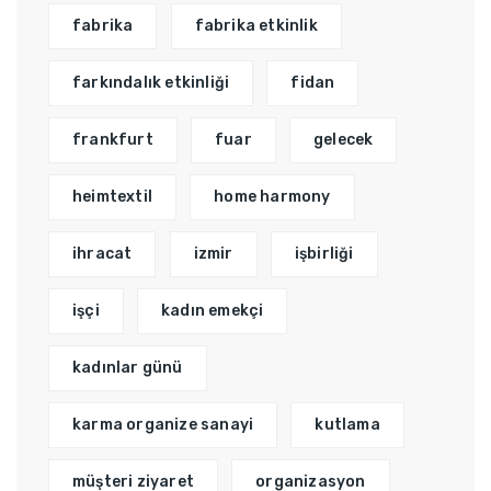
fabrika
fabrika etkinlik
farkındalık etkinliği
fidan
frankfurt
fuar
gelecek
heimtextil
home harmony
ihracat
izmir
işbirliği
işçi
kadın emekçi
kadınlar günü
karma organize sanayi
kutlama
müşteri ziyaret
organizasyon