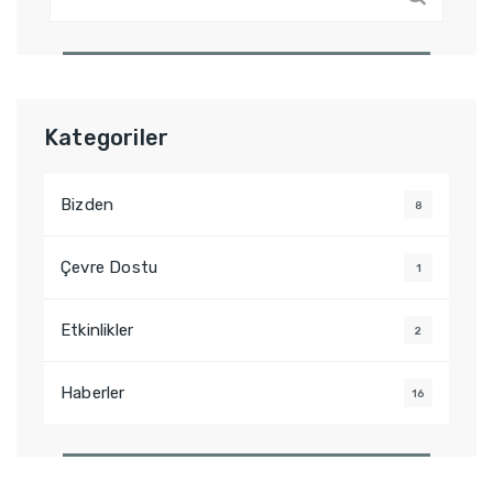
r
a
m
a
:
Kategoriler
Bizden
8
Çevre Dostu
1
Etkinlikler
2
Haberler
16