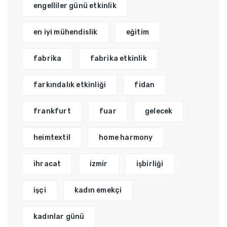
engelliler günü etkinlik
en iyi mühendislik
eğitim
fabrika
fabrika etkinlik
farkındalık etkinliği
fidan
frankfurt
fuar
gelecek
heimtextil
home harmony
ihracat
izmir
işbirliği
işçi
kadın emekçi
kadınlar günü