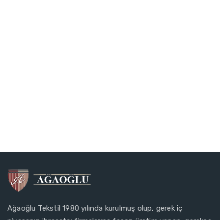
Ağaoğlu Tekstil 1980 yılında kurulmuş olup, gerek iç