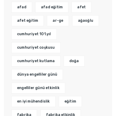
afad
afad eğitim
afet
afet eğitim
ar-ge
ağaoğlu
cumhuriyet 101.yıl
cumhuriyet coşkusu
cumhuriyet kutlama
doğa
dünya engelliler günü
engelliler günü etkinlik
en iyi mühendislik
eğitim
fabrika
fabrika etkinlik