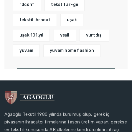
rdconf
tekstil ar-ge
tekstil ihracat
uşak
uşak 101.yıl
yeşil
yurtdışı
yuvam
yuvam home fashion
Ağaoğlu Tekstil 1980 yılında kurulmuş olup, gerek iç
piyasanın ihracatçı firmalarına fason üretim yapan, gerekse
ev tekstili konusunda AB ülkelerine kendi ürünlerini ihraç