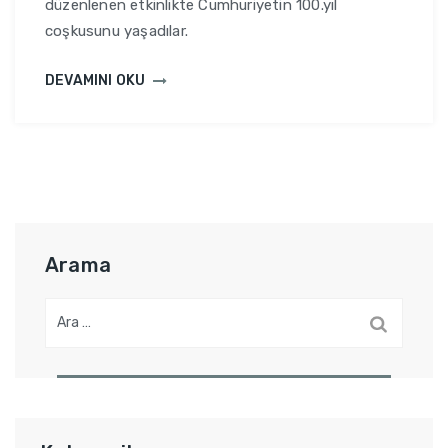
düzenlenen etkinlikte Cumhuriyetin 100.yıl
coşkusunu yaşadılar.
DEVAMINI OKU
Arama
A
r
a
m
a
: