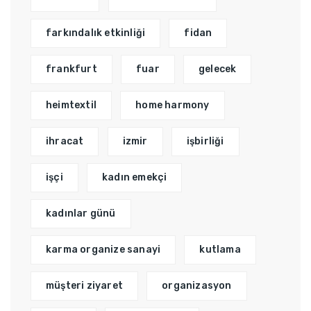
farkındalık etkinliği
fidan
frankfurt
fuar
gelecek
heimtextil
home harmony
ihracat
izmir
işbirliği
işçi
kadın emekçi
kadınlar günü
karma organize sanayi
kutlama
müşteri ziyaret
organizasyon